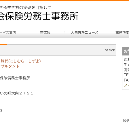
お
西
静代(にしむら しずよ)
〒7
ンサルタント
高
TE
保険労務士事務所
FA
メ
いの町大内２７５１
03
経