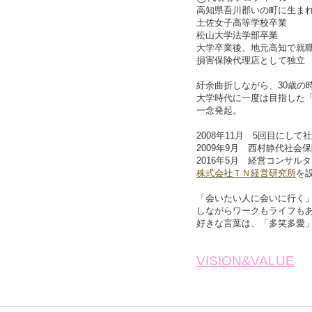
高知県吾川郡いの町に生ま
土佐女子高等学校卒業
松山大学法学部卒業
大学卒業後、地元高知で就
損害保険代理店として独立
紆余曲折しながら、30歳の
大学時代に一度は目指した
一念発起。
2008年11月 5回目にし
2009年9月 西村静代社会
2016年5月 経営コンサ
株式会社ＴＮ経営研究所
を
「会いたい人に会いに行く
しながらワークもライフも
好きな言葉は、「多笑多愛
VISION&VALUE