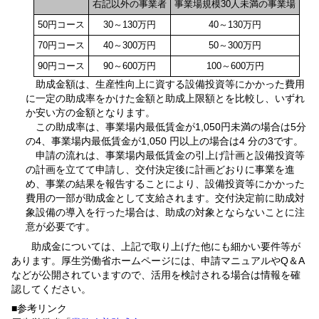
右記以外の事業者
事業場規模30人未満の事業場
50円コース
30～130万円
40～130万円
70円コース
40～300万円
50～300万円
90円コース
90～600万円
100～600万円
助成金額は、生産性向上に資する設備投資等にかかった費用
に一定の助成率をかけた金額と助成上限額とを比較し、いずれ
か安い方の金額となります。
この助成率は、事業場内最低賃金が1,050円未満の場合は5分
の4、事業場内最低賃金が1,050 円以上の場合は4 分の3です。
申請の流れは、事業場内最低賃金の引上げ計画と設備投資等
の計画を立てて申請し、交付決定後に計画どおりに事業を進
め、事業の結果を報告することにより、設備投資等にかかった
費用の一部が助成金として支給されます。交付決定前に助成対
象設備の導入を行った場合は、助成の対象とならないことに注
意が必要です。
助成金については、上記で取り上げた他にも細かい要件等が
あります。厚生労働省ホームページには、申請マニュアルやQ＆A
などが公開されていますので、活用を検討される場合は情報を確
認してください。
■参考リンク