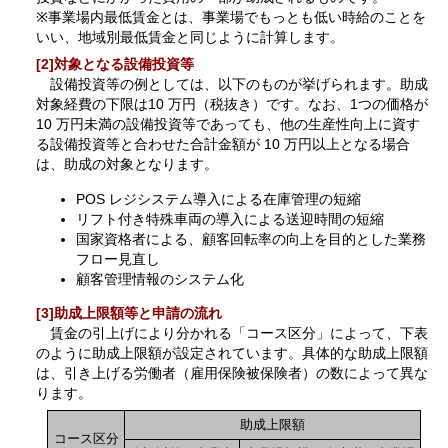
※事業場内最低賃金とは、事業場でもっとも低い時給のことを
いい、地域別最低賃金と同じように計算します。
[2]対象となる設備投資等
設備投資等の例としては、以下のものが挙げられます。助成
対象経費の下限は10 万円（税抜き）です。なお、1つの価格が
10 万円未満の設備投資等であっても、他の生産性向上に資す
る設備投資等と合わせた合計金額が 10 万円以上となる場合
は、助成の対象となります。
POS レジシステム導入による在庫管理の短縮
リフト付き特殊車両の導入による送迎時間の短縮
国家資格者による、顧客回転率の向上を目的とした業務
フロー見直し
顧客管理情報のシステム化
[3]助成上限額等と申請の流れ
賃金の引上げにより分かれる「コース区分」によって、下表
のように助成上限額が設定されています。具体的な助成上限額
は、引き上げる労働者（雇用保険被保険者）の数によって異な
ります。
助成上限額
コース区分